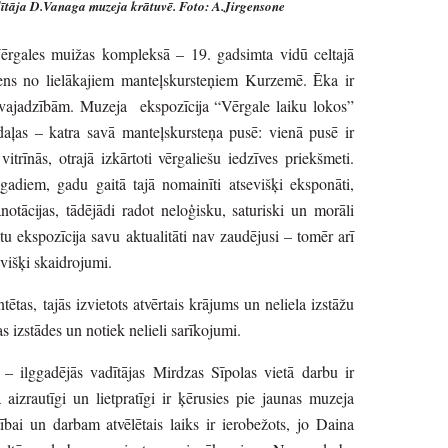
dītāja D.Vanaga muzeja krātuvē. Foto: A.Jirgensone
Vērgales muižas kompleksā – 19. gadsimta vidū celtajā
viens no lielākajiem manteļskursteņiem Kurzemē. Ēka ir
 vajadzībām. Muzeja ekspozīcija “Vērgale laiku lokos”
 daļas – katra savā manteļskursteņa pusē: vienā pusē ir
itrīnās, otrajā izkārtoti vērgaliešu iedzīves priekšmeti.
gadiem, gadu gaitā tajā nomainīti atsevišķi eksponāti,
notācijas, tādējādi radot neloģisku, saturiski un morāli
u ekspozīcija savu aktualitāti nav zaudējusi – tomēr arī
sevišķi skaidrojumi.
ētas, tajās izvietots atvērtais krājums un neliela izstāžu
s izstādes un notiek nelieli sarīkojumi.
– ilggadējās vadītājas Mirdzas Sīpolas vietā darbu ir
izrautīgi un lietpratīgi ir ķērusies pie jaunas muzeja
tībai un darbam atvēlētais laiks ir ierobežots, jo Daina