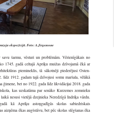
uzeja ekspozīcijā. Foto: A.Jirgensone
r savu šarmu, vēsturi un problēmām. Vērienīgākais no
ko 1745. gadā celtajā Apriķu muižas dzīvojamā ēkā ar
rhitektūras piemineklis, tā sākotnēji piederējusi Osten-
. līdz 1912. gadam tajā dzīvojusi somu maršala, vēlākā
ģimene, bet no 1922. gada līdz likvidācijai 2018. gada
atskola, kas uzskatāma par senāko Kurzemes zemnieku
 laikā nesusi vietējā dzejnieka Neredzīgā Indriķa vārdu.
 gadā kā Apriķu astoņgadīgās skolas sabiedriskais
tas aizņēma ēkas augšstāvu, bet pēc skolas slēgšanas ēka