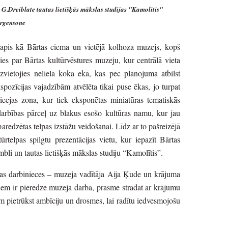
G.Dreiblate tautas lietišķās mākslas studijas "Kamolītis"
irgensone
 tapis kā Bārtas ciema un vietējā kolhoza muzejs, kopš
 par Bārtas kultūrvēstures muzeju, kur centrālā vieta
zvietojies nelielā koka ēkā, kas pēc plānojuma atbilst
spozīcijas vajadzībām atvēlēta tikai puse ēkas, jo turpat
ieejas zona, kur tiek eksponētas miniatūras tematiskās
arbības pārceļ uz blakus esošo kultūras namu, kur jau
redzētas telpas izstāžu veidošanai. Līdz ar to pašreizējā
rtelpas spilgtu prezentācijas vietu, kur iepazīt Bārtas
bli un tautas lietišķās mākslas studiju “Kamolītis”.
vas darbinieces – muzeja vadītāja Aija Ķude un krājuma
ēm ir pieredze muzeja darbā, prasme strādāt ar krājumu
m pietrūkst ambīciju un drosmes, lai radītu iedvesmojošu