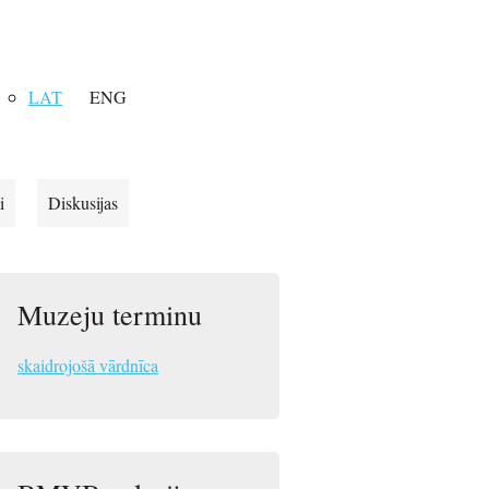
LAT
ENG
i
Diskusijas
Muzeju terminu
skaidrojošā vārdnīca