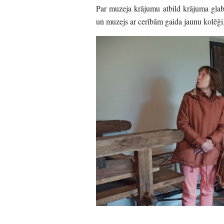
Par muzeja krājumu atbild krājuma glabā
un muzejs ar cerībām gaida jaunu kolēģ