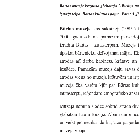
Bārtas muzeja krājuma glabātāja L.Rūsiņa un 
izstāžu telpā, Bārtas kultūras namā. Foto: A.J
Bārtas muzejs
, kas sākotnēji (1985.)
2000. gadu sākuma pamazām pārveidojies
ierādīta Bārtas tautastērpam. Muzejs i
tipiskai bārtenieku dzīvojamai mājai. Ek
atrodas arī darba kabinets, krātuve un 
izstādes. Pamazām muzejs daļu savas d
atrodas viena no muzeja krātuvēm un ir pa
muzeja ēka varētu kļūt par Bārtas kultū
tautastērpu, leģendāro etnogrāfisko ansam
Muzejā nepilnā slodzē šobrīd strādā di
glabātāja Laura Rūsiņa. Abām darbiniec
un veikt pētniecības darbu, taču pagaidā
muzeja vīziju.