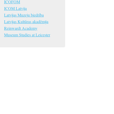
ICOFOM
ICOM Latvija
Latvijas Muzeju biedrība
Latvijas Kultūras akadēmija
Reinwardt Academy
Museum Studies at Leicester