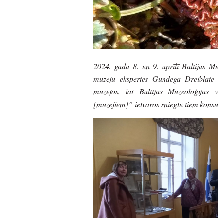
2024. gada 8. un 9. aprīlī Baltijas M
muzeju ekspertes Gundega Dreiblate u
muzejos, lai Baltijas Muzeoloģijas 
[muzejiem]” ietvaros sniegtu tiem konsult