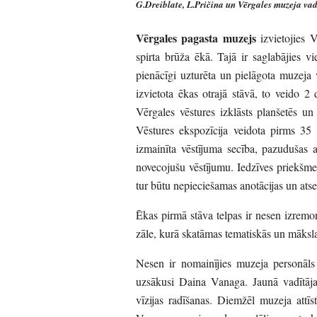
G.Dreiblate, L.Pričina un Vērgales muzeja va
Vērgales pagasta muzejs
izvietojies 
spirta brūža ēkā. Tajā ir saglabājies 
pienācīgi uzturēta un pielāgota muzeja
izvietota ēkas otrajā stāvā, to veido 2
Vērgales vēstures izklāsts planšetēs un v
Vēstures ekspozīcija veidota pirms 35 
izmainīta vēstījuma secība, pazudušas a
novecojušu vēstījumu. Iedzīves priekšmet
tur būtu nepieciešamas anotācijas un at
Ēkas pirmā stāva telpas ir nesen izremont
zāle, kurā skatāmas tematiskās un māksla
Nesen ir nomainījies muzeja personāls 
uzsākusi Daina Vanaga. Jaunā vadītāja a
vīzijas radīšanas. Diemžēl muzeja attīs