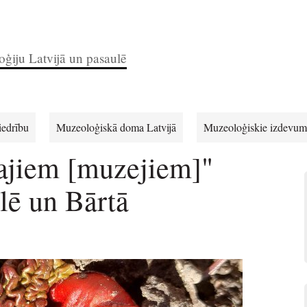
ģiju Latvijā un pasaulē
iedrību
Muzeoloģiskā doma Latvijā
Muzeoloģiskie izdevum
ajiem [muzejiem]"
lē un Bārtā