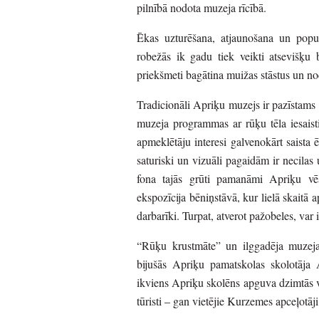
pilnībā nodota muzeja rīcībā.
Ēkas uzturēšana, atjaunošana un popul
robežās ik gadu tiek veikti atsevišķu b
priekšmeti bagātina muižas stāstus un 
Tradicionāli Apriķu muzejs ir pazīstams
muzeja programmas ar rūķu tēla iesaist
apmeklētāju interesi galvenokārt saista 
saturiski un vizuāli pagaidām ir necila
fona tajās grūti pamanāmi Apriķu vēst
ekspozīcija bēniņstāvā, kur lielā skaitā
darbarīki. Turpat, atverot pažobeles, var
“Rūķu krustmāte” un ilggadēja muzeja 
bijušās Apriķu pamatskolas skolotāja
ikviens Apriķu skolēns apguva dzimtās vi
tūristi – gan vietējie Kurzemes apceļotāj