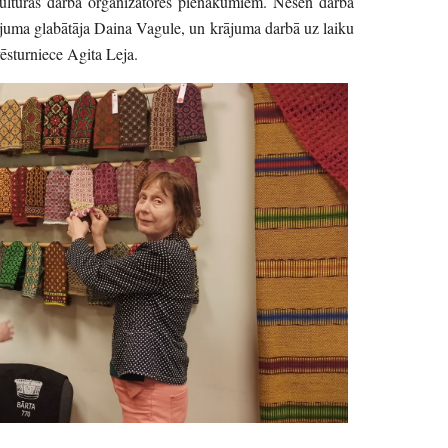
ultūras darba organizatores pienākumiem. Nesen darba
krājuma glabātāja Daina Vagule, un krājuma darbā uz laiku
vēsturniece Agita Leja.