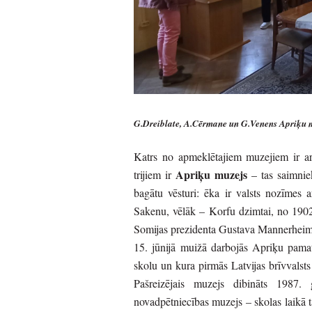
G.Dreiblate, A.Cērmane un G.Venens Apriķu m
Katrs no apmeklētajiem muzejiem ir a
Apriķu muzejs
trijiem ir
– tas saimnie
bagātu vēsturi: ēka ir valsts nozīmes a
Sakenu, vēlāk – Korfu dzimtai, no 1902
Somijas prezidenta Gustava Mannerheima 
15. jūnijā muižā darbojās Apriķu pam
skolu un kura pirmās Latvijas brīvvalsts
Pašreizējais muzejs dibināts 1987.
novadpētniecības muzejs – skolas laikā 