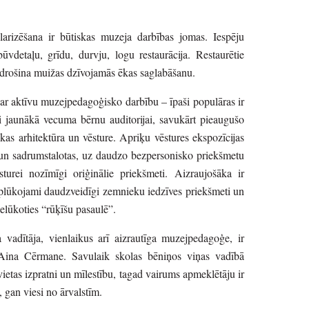
arizēšana ir būtiskas muzeja darbības jomas. Iespēju
ūvdetaļu, grīdu, durvju, logu restaurācija. Restaurētie
nodrošina muižas dzīvojamās ēkas saglabāšanu.
 ar aktīvu muzejpedagoģisko darbību – īpaši populāras ir
i jaunākā vecuma bērnu auditorijai, savukārt pieaugušo
ēkas arhitektūra un vēsture. Apriķu vēstures ekspozīcijas
s un sadrumstalotas, uz daudzo bezpersonisko priekšmetu
urei nozīmīgi oriģinālie priekšmeti. Aizraujošāka ir
 aplūkojami daudzveidīgi zemnieku iedzīves priekšmeti un
 ielūkoties “rūķīšu pasaulē”.
vadītāja, vienlaikus arī aizrautīga muzejpedagoģe, ir
 Aina Cērmane. Savulaik skolas bēniņos viņas vadībā
etas izpratni un mīlestību, tagad vairums apmeklētāju ir
i, gan viesi no ārvalstīm.