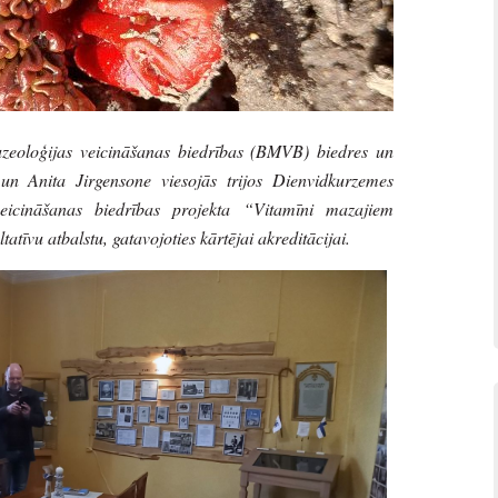
uzeoloģijas veicināšanas biedrības (BMVB) biedres un
n Anita Jirgensone viesojās trijos Dienvidkurzemes
veicināšanas biedrības projekta “Vitamīni mazajiem
atīvu atbalstu, gatavojoties kārtējai akreditācijai.