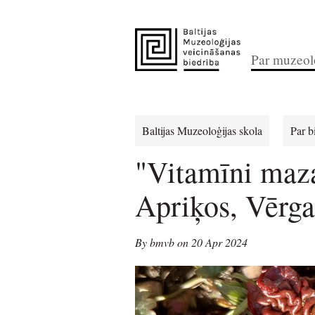
Par muzeolo
Baltijas Muzeoloģijas skola
Par b
"Vitamīni maz
Apriķos, Vērga
By bmvb on 20 Apr 2024