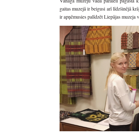
Vanaga muzeju vada paralēli pagasta k
gaitas muzejā ir beigusi arī līdzšinējā 
ir apņēmusies palīdzēt Liepājas muzeja 