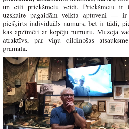
un citi priekšmetu veidi. Priekšmetu ir 
uzskaite pagaidām veikta aptuveni — ir
piešķirts individuāls numurs, bet ir tādi, p
kas apzīmēti ar kopēju numuru. Muzeja vadī
atraktīvs, par viņu cildinošas atsauksm
grāmatā.