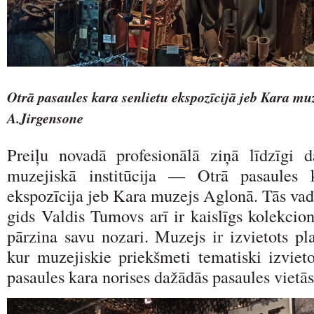
Otrā pasaules kara senlietu ekspozīcijā jeb Kara mu
A.Jirgensone
Preiļu novadā profesionālā ziņā līdzīgi 
muzejiskā institūcija — Otrā pasaules 
ekspozīcija jeb Kara muzejs Aglonā. Tās vadī
gids Valdis Tumovs arī ir kaislīgs kolekcionā
pārzina savu nozari. Muzejs ir izvietots pl
kur muzejiskie priekšmeti tematiski izvieto
pasaules kara norises dažādās pasaules vietās