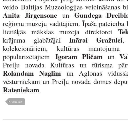
veido Baltijas Muzeologijas veicināšanas bi
Anita Jirgensone
Gundega Dreibla
un
reģionu muzeju vadītājiem. Īpaša pateicība 
Tek
lietišķās mākslas muzeja direktorei
Inārai Gražulei
krājuma glabātājai
,
kolekcionāriem, kultūras mantojuma 
Igoram Pličam
Va
popularizētājiem
un
Preiļu novada Kultūras un tūrisma pārv
Rolandam Naglim
un Aglonas vidussko
vēsturniekam un Preiļu novada domes dep
Rateniekam
.
Analīze