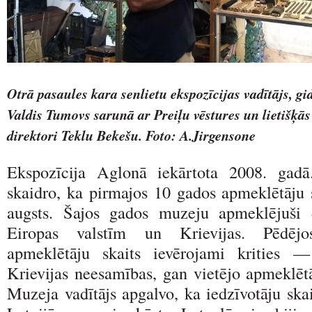
Otrā pasaules kara senlietu ekspozīcijas vadītājs, gi
Valdis Tumovs sarunā ar Preiļu vēstures un lietišķā
direktori Teklu Bekešu. Foto: A.Jirgensone
Ekspozīcija Aglonā iekārtota 2008. gad
skaidro, ka pirmajos 10 gados apmeklētāju sk
augsts. Šajos gados muzeju apmeklējuši 
Eiropas valstīm un Krievijas. Pēdēj
apmeklētāju skaits ievērojami krities 
Krievijas neesamības, gan vietējo apmeklēt
Muzeja vadītājs apgalvo, ka iedzīvotāju ska