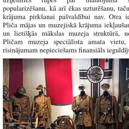
popularizēšanu, kā arī ēkas uzturēšanu, ta
krājuma pirkšanai pašvaldībai nav. Otra i
Pliča mājas un muzejiskā krājuma iekļaušan
un lietišķās mākslas muzeja struktūrā, n
Pličam muzeja speciālista amata vietu,
risinājumam nepieciešams finansiāls ieguld