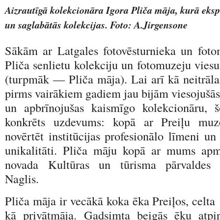
Aizrautīgā kolekcionāra Igora Pliča māja, kurā eksp
un saglabātās kolekcijas. Foto: A.Jirgensone
Sākām ar Latgales fotovēsturnieka un foto
Pliča senlietu kolekciju un fotomuzeju vies
(turpmāk — Pliča māja). Lai arī kā neitrālas
pirms vairākiem gadiem jau bijām viesojušās
un apbrīnojušas kaismīgo kolekcionāru, 
konkrēts uzdevums: kopā ar Preiļu muze
novērtēt institūcijas profesionālo līmeni un
unikalitāti. Pliča māju kopā ar mums apm
novada Kultūras un tūrisma pārvaldes v
Naglis.
Pliča māja ir vecākā koka ēka Preiļos, celta
kā privātmāja. Gadsimta beigās ēku atpir