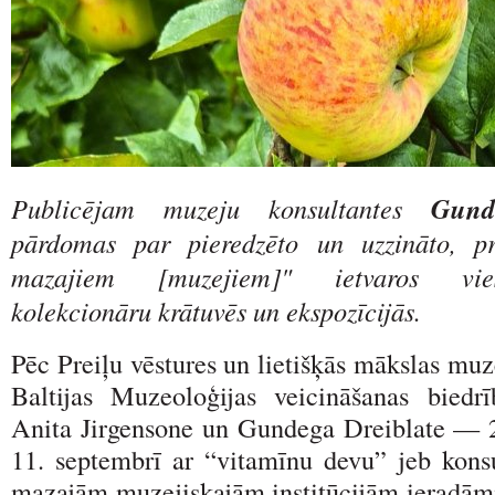
Publicējam muzeju konsultantes
Gund
pārdomas par pieredzēto un uzzināto, pr
mazajiem [muzejiem]" ietvaros vies
kolekcionāru krātuvēs un ekspozīcijās.
Pēc Preiļu vēstures un lietišķās mākslas mu
Baltijas Muzeoloģijas veicināšanas biedr
Anita Jirgensone un Gundega Dreiblate — 
11. septembrī ar “vitamīnu devu” jeb konsu
mazajām muzejiskajām institūcijām ieradāmi