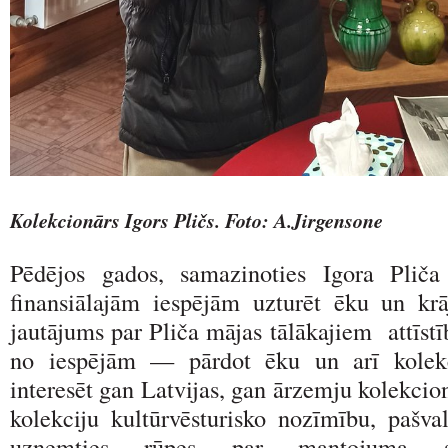
Kolekcionārs Igors Pličs. Foto: A.Jirgensone
Pēdējos gados, samazinoties Igora Plič
finansiālajām iespējām uzturēt ēku un krā
jautājums par Pliča mājas tālākajiem attīst
no iespējām — pārdot ēku un arī kolekc
interesēt gan Latvijas, gan ārzemju kolekci
kolekciju kultūrvēsturisko nozīmību, pašva
uzņemties rūpes par mantojuma s