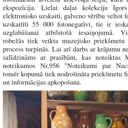
ekspozīcija. Lielai daļai kolekciju Igor
elektronisko uzskaiti, galveno vērību veltot 
uzskaitīti 55 000 fotonegatīvi, tie ir iesk
uzglabāšanai atbilstošā iesaiņojumā. Vi
robežās tiek veikta muzejisko priekšmetu 
process turpinās. Lai arī darbs ar krājumu ne
salīdzināms ar prasībām, kas noteiktas M
noteikumos Nr.956 "Noteikumi par Naci
tomēr kopumā tiek nodrošināta priekšmetu fi
un informācijas apkopošana.