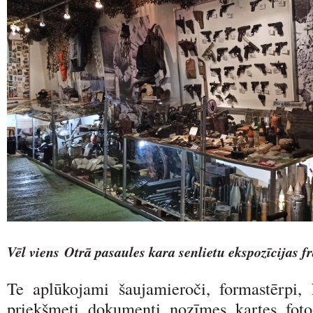
Vēl viens Otrā pasaules kara senlietu ekspozīcijas 
Te aplūkojami šaujamieroči, formastērpi, 
priekšmeti, dokumenti, nozīmes, kartes, foto