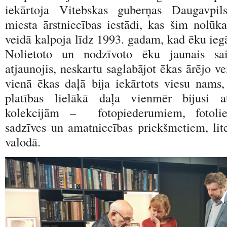
iekārtoja Vitebskas guberņas Daugavpil
miesta ārstniecības iestādi, kas šim nolūk
veidā kalpoja līdz 1993. gadam, kad ēku iegā
Nolietoto un nodzīvoto ēku jaunais sai
atjaunojis, neskartu saglabājot ēkas ārējo v
vienā ēkas daļā bija iekārtots viesu nam
platības lielākā daļa vienmēr bijusi at
kolekcijām – fotopiederumiem, fotolie
sadzīves un amatniecības priekšmetiem, lite
valodā.