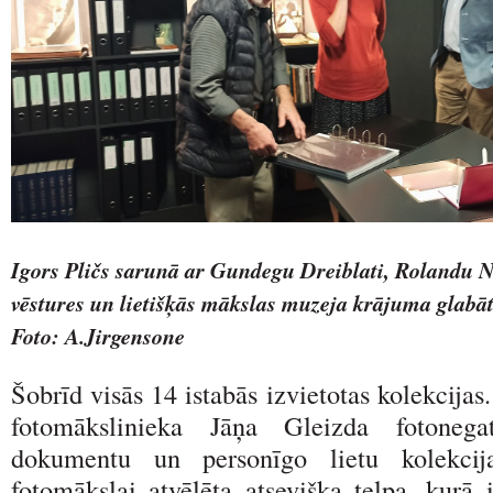
Igors Pličs sarunā ar Gundegu Dreiblati, Rolandu N
vēstures un lietišķās mākslas muzeja krājuma glabā
Foto: A.Jirgensone
Šobrīd visās 14 istabās izvietotas kolekcijas
fotomākslinieka Jāņa Gleizda fotonegatī
dokumentu un personīgo lietu kolekcij
fotomākslai atvēlēta atsevišķa telpa, kurā 