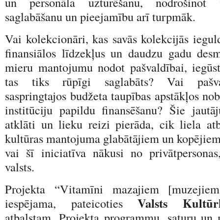
un personāla uzturēšanu, nodrošinot 
saglabāšanu un pieejamību arī turpmāk.
Vai kolekcionāri, kas savās kolekcijās iegul
finansiālos līdzekļus un daudzu gadu des
mieru mantojumu nodot pašvaldībai, iegūst
tas tiks rūpīgi saglabāts? Vai pašva
saspringtajos budžeta taupības apstākļos nob
institūciju papildu finansēšanu? Šie jaut
atklāti un lieku reizi pierāda, cik liela at
kultūras mantojuma glabātājiem un kopējiem,
vai šī iniciatīva nākusi no privātpersonas
valsts.
Projekta “Vitamīni mazajiem [muzejiem]
Valsts Kultūr
iespējama, pateicoties
atbalstam. Projekta programmu, saturu un 