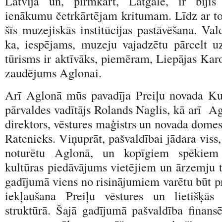
Latvijā un, pirmkārt, Latgalē, ir biji
ienākumu četrkārtējam kritumam. Līdz ar to 
šīs muzejiskās institūcijas pastāvēšana. Va
ka, iespējams, muzeju vajadzētu pārcelt u
tūrisms ir aktīvāks, piemēram, Liepājas Karo
zaudējums Aglonai.
Arī Aglonā mūs pavadīja Preiļu novada Ku
pārvaldes vadītājs Rolands Naglis, kā arī A
direktors, vēstures maģistrs un novada dome
Ratenieks. Viņuprāt, pašvaldībai jādara viss,
noturētu Aglonā, un kopīgiem spēkiem 
kultūras piedāvājums vietējiem un ārzemju t
gadījumā viens no risinājumiem varētu būt pri
iekļaušana Preiļu vēstures un lietišķā
struktūrā. Šajā gadījumā pašvaldība finansē