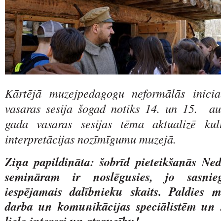
Kārtējā muzejpedagogu neformālās inicia
vasaras sesija šogad notiks 14. un 15. au
gada vasaras sesijas tēma aktualizē ku
interpretācijas nozīmīgumu muzejā.
Ziņa papildināta: šobrīd pieteikšanās Ne
semināram ir noslēgusies, jo sasnie
iespējamais dalībnieku skaits. Paldies m
darba un komunikācijas speciālistēm un s
lielo interesi un atsaucību!