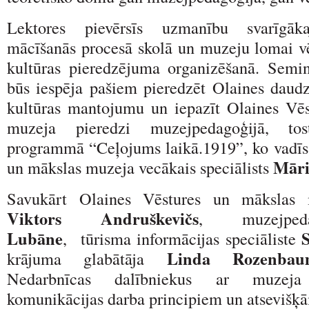
Lektores pievērsīs uzmanību svarīgāk
mācīšanās procesā skolā un muzeju lomai v
kultūras pieredzējuma organizēšanā. Semi
būs iespēja pašiem pieredzēt Olaines daud
kultūras mantojumu un iepazīt Olaines Vē
muzeja pieredzi muzejpedagoģijā, tost
programmā “Ceļojums laikā.1919”, ko vadīs
Māri
un mākslas muzeja vecākais speciālists
Savukārt Olaines Vēstures un mākslas m
Viktors Andruškevičs
, muzejp
Lubāne
S
, tūrisma informācijas speciāliste
Linda Rozenbau
krājuma glabātāja
Nedarbnīcas dalībniekus ar muzeja
komunikācijas darba principiem un atseviš