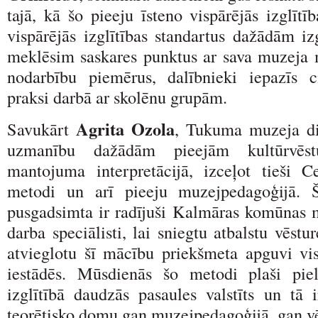
tajā, kā šo pieeju īsteno vispārējās izglītīb
vispārējās izglītības standartus dažādām iz
meklēsim saskares punktus ar sava muzeja m
nodarbību piemērus, dalībnieki iepazīs 
praksi darbā ar skolēnu grupām.
Agrita Ozola
Savukārt
, Tukuma muzeja dir
uzmanību dažādām pieejām kultūrvēst
mantojuma interpretācijā, izceļot tieši 
metodi un arī pieeju muzejpedagoģijā. 
pusgadsimta ir radījuši Kalmāras komūnas m
darba speciālisti, lai sniegtu atbalstu vēstu
atvieglotu šī mācību priekšmeta apguvi visp
iestādēs. Mūsdienās šo metodi plaši pie
izglītībā daudzās pasaules valstīts un tā i
teorētisko domu gan muzejpedagoģijā, gan vē