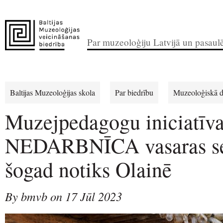
Par muzeoloģiju Latvijā un pasaul
Baltijas Muzeoloģijas skola
Par biedrību
Muzeoloģiskā d
Muzejpedagogu iniciatīv
NEDARBNĪCA vasaras se
šogad notiks Olainē
By bmvb on 17 Jūl 2023