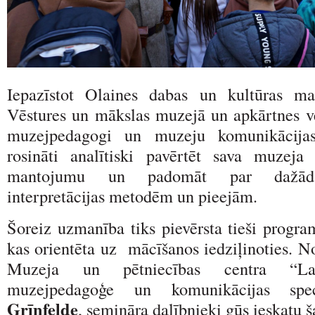
Iepazīstot Olaines dabas un kultūras m
Vēstures un mākslas muzejā un apkārtnes vēs
muzejpedagogi un muzeju komunikācijas 
rosināti analītiski pavērtēt sava muzeja
mantojumu un padomāt par dažād
interpretācijas metodēm un pieejām.
Šoreiz uzmanība tiks pievērsta tieši progr
kas orientēta uz mācīšanos iedziļinoties. N
Muzeja un pētniecības centra “Lat
muzejpedagoģe un komunikācijas spe
Grīnfelde
, semināra dalībnieki gūs ieskatu