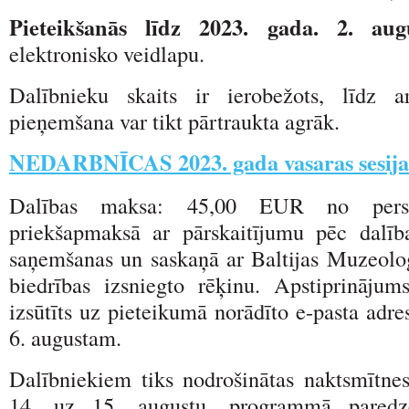
Pieteikšanās līdz 2023. gada. 2. aug
elektronisko veidlapu.
Dalībnieku skaits ir ierobežots, līdz 
pieņemšana var tikt pārtraukta agrāk.
NEDARBNĪCAS 2023. gada vasaras sesij
Dalības maksa: 45,00 EUR no perso
priekšapmaksā ar pārskaitījumu pēc dalīb
saņemšanas un saskaņā ar Baltijas Muzeoloģ
biedrības izsniegto rēķinu. Apstiprinājum
izsūtīts uz pieteikumā norādīto e-pasta adre
6. augustam.
Dalībniekiem tiks nodrošinātas naktsmītnes
14. uz 15. augustu, programmā paredzēt