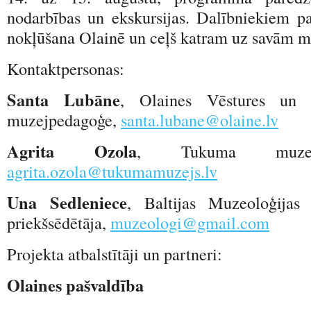
nodarbības un ekskursijas. Dalībniekiem p
nokļūšana Olainē un ceļš katram uz savām 
Kontaktpersonas:
Santa Lubāne
, Olaines Vēstures un 
muzejpedagoģe,
santa.lubane@olaine.lv
Agrita Ozola
, Tukuma muzeja
agrita.ozola@tukumamuzejs.lv
Una Sedleniece
, Baltijas Muzeoloģijas 
priekšsēdētāja,
muzeologi@gmail.com
Projekta atbalstītāji un partneri:
Olaines pašvaldība