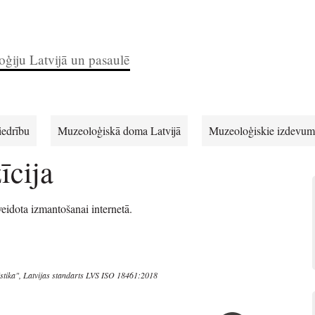
ģiju Latvijā un pasaulē
iedrību
Muzeoloģiskā doma Latvijā
Muzeoloģiskie izdevum
īcija
veidota izmantošanai internetā.
istika", Latvijas standarts LVS ISO 18461:2018