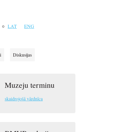
LAT
ENG
i
Diskusijas
Muzeju terminu
skaidrojošā vārdnīca