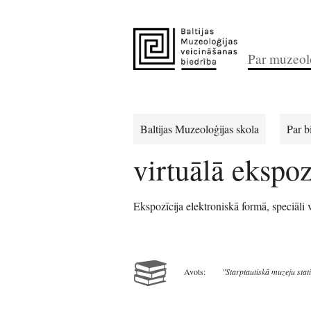
Par muzeolo
Baltijas Muzeoloģijas skola
Par b
virtuālā ekspoz
Ekspozīcija elektroniskā formā, speciāli 
Avots:
"Starptautiskā muzeju stat