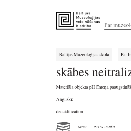
Par muzeolo
Baltijas Muzeoloģijas skola
Par b
skābes neitrali
Materiāla objekta pH līmeņa paaugstināš
Angliski:
deacidification
Avots:
ISO 5127:2001