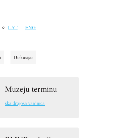
LAT
ENG
i
Diskusijas
Muzeju terminu
skaidrojošā vārdnīca