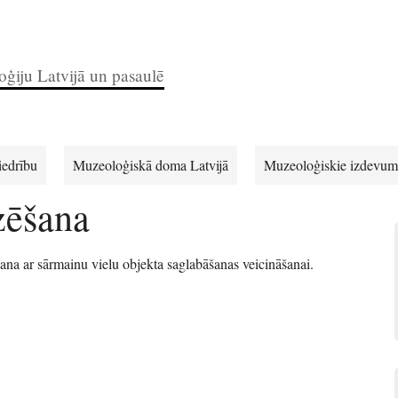
ģiju Latvijā un pasaulē
iedrību
Muzeoloģiskā doma Latvijā
Muzeoloģiskie izdevum
zēšana
ana ar sārmainu vielu objekta saglabāšanas veicināšanai.