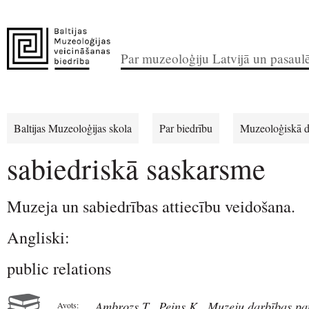
Par muzeoloģiju Latvijā un pasaul
Baltijas Muzeoloģijas skola
Par biedrību
Muzeoloģiskā d
sabiedriskā saskarsme
Muzeja un sabiedrības attiecību veidošana.
Angliski:
public relations
Ambrozs T., Peins K., Muzeju darbības pa
Avots: