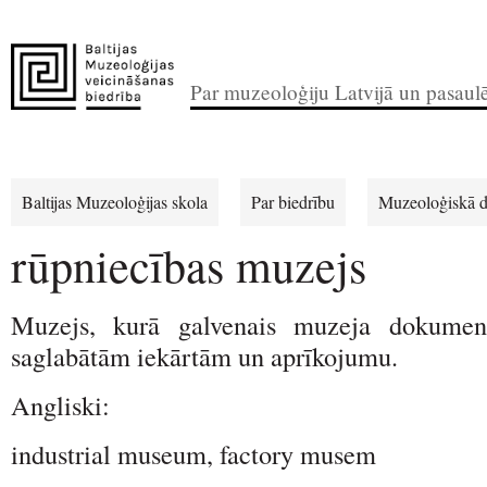
Par muzeoloģiju Latvijā un pasaul
Baltijas Muzeoloģijas skola
Par biedrību
Muzeoloģiskā d
rūpniecības muzejs
Muzejs, kurā galvenais muzeja dokument
saglabātām iekārtām un aprīkojumu.
Angliski:
industrial museum, factory musem