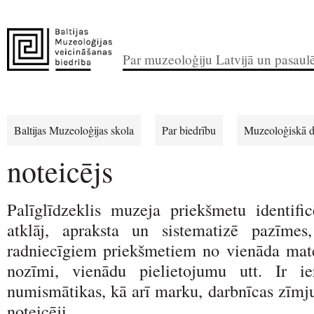
Par muzeoloģiju Latvijā un pasaul
Baltijas Muzeoloģijas skola
Par biedrību
Muzeoloģiskā d
noteicējs
Palīglīdzeklis muzeja priekšmetu identific
atklāj, apraksta un sistematizē pazīmes,
radniecīgiem priekšmetiem no vienāda mate
nozīmi, vienādu pielietojumu utt. Ir ie
numismātikas, kā arī marku, darbnīcas zīmju
noteicēji.