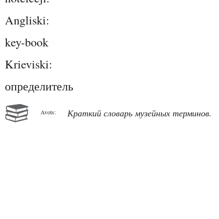
Angliski:
key-book
Krieviski:
определитель
Краткий словарь музейных терминов.
Avots: