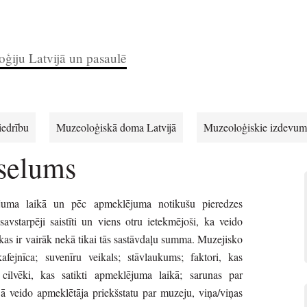
ģiju Latvijā un pasaulē
iedrību
Muzeoloģiskā doma Latvijā
Muzeoloģiskie izdevum
eselums
juma laikā un pēc apmeklējuma notikušu pieredzes
vstarpēji saistīti un viens otru ietekmējoši, ka veido
kas ir vairāk nekā tikai tās sastāvdaļu summa. Muzejisko
fejnīca; suvenīru veikals; stāvlaukums; faktori, kas
ilvēki, kas satikti apmeklējuma laikā; sarunas par
 veido apmeklētāja priekšstatu par muzeju, viņa/viņas