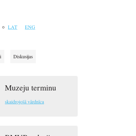
LAT
ENG
i
Diskusijas
Muzeju terminu
skaidrojošā vārdnīca