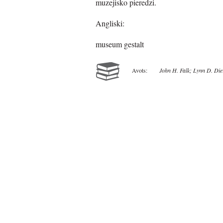
muzejisko pieredzi.
Angliski:
museum gestalt
Avots:
John H. Falk; Lynn D. Die