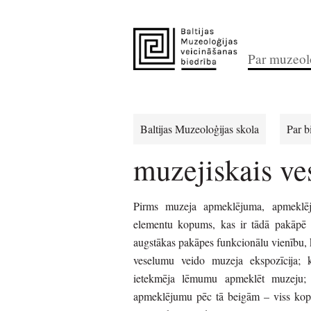
Par muzeolo
Baltijas Muzeoloģijas skola
Par b
muzejiskais v
Pirms muzeja apmeklējuma, apmeklē
elementu kopums, kas ir tādā pakāpē sa
augstākas pakāpes funkcionālu vienību, 
veselumu veido muzeja ekspozīcija; ka
ietekmēja lēmumu apmeklēt muzeju; c
apmeklējumu pēc tā beigām – viss kopā