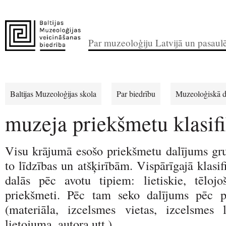
Par muzeoloģiju Latvijā un pasaul
Baltijas Muzeoloģijas skola
Par biedrību
Muzeoloģiskā d
muzeja priekšmetu klasifi
Visu krājumā esošo priekšmetu dalījums gru
to līdzības un atšķirībām. Vispārīgajā klasif
dalās pēc avotu tipiem: lietiskie, tēlojo
priekšmeti. Pēc tam seko dalījums pēc 
(materiāla, izcelsmes vietas, izcelsmes 
lietojuma, autora utt.).