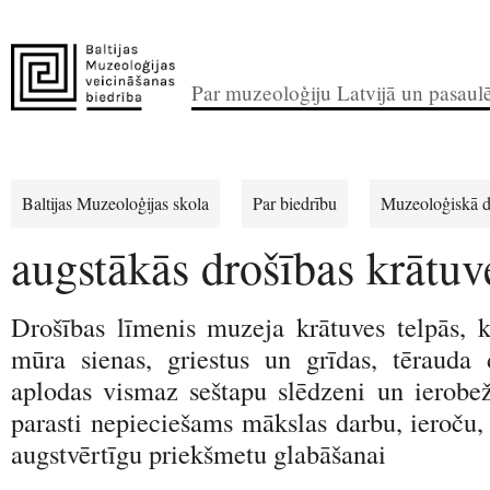
Par muzeoloģiju Latvijā un pasaul
Baltijas Muzeoloģijas skola
Par biedrību
Muzeoloģiskā d
augstākās drošības krātuv
Drošības līmenis muzeja krātuves telpās, k
mūra sienas, griestus un grīdas, tērauda
aplodas vismaz seštapu slēdzeni un ierobež
parasti nepieciešams mākslas darbu, ieroču,
augstvērtīgu priekšmetu glabāšanai