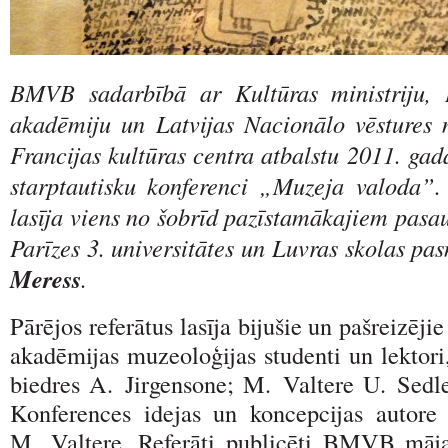
BMVB sadarbībā ar Kultūras ministriju, L
akadēmiju un Latvijas Nacionālo vēstures 
Francijas kultūras centra atbalstu 2011. gada
starptautisku konferenci „Muzeja valoda”.
lasīja viens no šobrīd pazīstamākajiem pas
Parīzes 3. universitātes un Luvras skolas pas
Meress
.
Pārējos referātus lasīja bijušie un pašreizēji
akadēmijas muzeoloģijas studenti un lektori
biedres A. Jirgensone; M. Valtere U. Sedle
Konferences idejas un koncepcijas auto
M. Valtere. Referāti publicēti BMVB māj