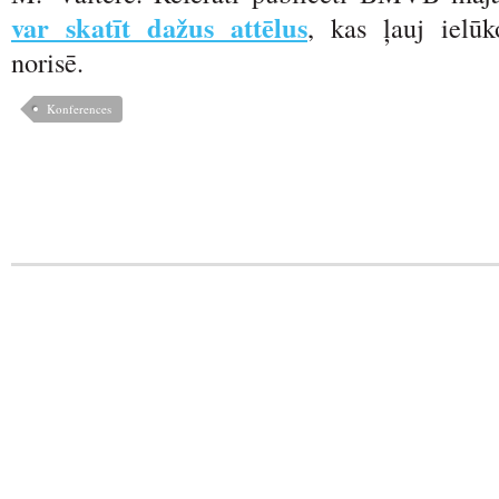
var skatīt dažus attēlus
, kas ļauj ielūk
norisē.
Konferences