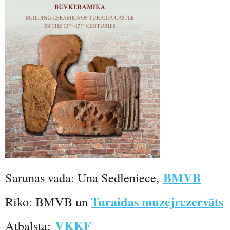
BMVB
Sarunas vada: Una Sedleniece,
Turaidas muzejrezervāts
Rīko: BMVB un
VKKF
Atbalsta: