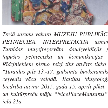
Trešā sarunu vakara
MUZEJU PUBLIKĀCI
PĒTNIECĪBA, INTERPRETĀCIJA uzman
Turaidas muzejrezervāta daudzveidīgās p
tapušas pētnieciskā un komunikācijas d
Rīdziniekiem pirmo reizi tiks atvērts tikko
"Turaidas pils 13.-17. gadsimta būvkeramik
ceļvedis vācu valodā.
Baltijas Muzeoloģ
biedrība aicina
2015. gada 15. aprīlī plkst.
un kultūrpreču māju “NicePlaceMansards”
ielā 21a