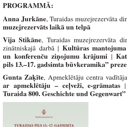
PROGRAMMĀ:
Anna Jurkāne
, Turaidas muzejrezervāta di
muzejrezervāts laikā un telpā
Vija Stikāne
, Turaidas muzejrezervāta dir
Kultūras mantojuma 
zinātniskajā darbā |
un konferenču ziņojumu krājumi
Kat
|
pils 13.–17. gadsimta būvkeramika” preze
Gunta Zaķīte
, Apmeklētāju centra vadītāj
ar apmeklētāju – ceļveži, e-grāmatas
Turaida 800. Geschichte und Gegenwart” 