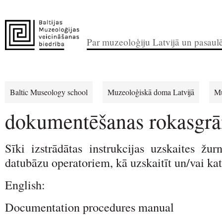
Par muzeoloģiju Latvijā un pasaul
Baltic Museology school
Muzeoloģiskā doma Latvijā
Mu
dokumentēšanas rokasgr
Sīki izstrādātas instrukcijas uzskaites žur
datubāzu operatoriem, kā uzskaitīt un/vai ka
English:
Documentation procedures manual