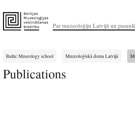
Par muzeoloģiju Latvijā un pasaul
Baltic Museology school
Muzeoloģiskā doma Latvijā
Mu
Publications