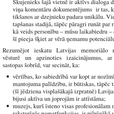
Skujenieks šajā vietnē ir aktīvs dialoga d
viņa komentāru dokumentējums ir tas, k
tikšanos ar dzejnieku padara unikālu. Vi
tapšanas stadijā, tāpēc pāragri runāt par 
kā veids personību – mūsu laikabiedru –
šī pieeja šķiet ar vērā ņemamu potenci
Rezumējot ieskatu Latvijas memoriālo m
vēsturē un apzinoties izaicinājumus, a
sastopas šobrīd, var secināt, ka:
vērtības, ko sabiedrībā var kopt ar nozī
mantojuma palīdzību, ir būtiskas, tāpēc 
(šī jēdziena visplašākajā izpratnē) Lavija
bijusi aktīva un joprojām ir attīstāma;
muzejs, kurš īsteno visas profesionāla
raksturīgās pamatfunkcijas, ir pilnīgākā 