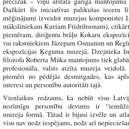
precīzāk – viņu atstātā garīgā mantojuma
Dažkārt šīs iniciatīvas palikušas ieceru 
mēģinājumi izveidot muzejus komponistei L
māksliniekam Kurtam Fridrihsonam), citkārt 
piemēram, diriģentu brāļu Kokaru ekspozīc
vai rakstniekiem Jāzepam Osmanim un Regīna
ekspozīcijas Ķeguma muzejā. Dzejnieka I
filozofa Roberta Mūka mantojums tiek glabāt
profesionāla, valsts atzīta muzeja veidolā.
piemēri no pēdējās desmitgades, kas apli
interesi un personību autoritāti tajā.
Vienlaikus redzams, ka nebūt visu Latvij
nozīmīgu personību devums ir “iemūži
muzeja formā. Tātad ir bijusi izvēle un atl
visu nav nedz iespējams, nedz arī nepieci