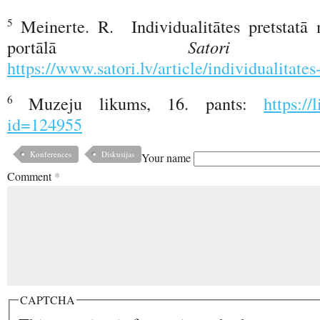
Meinerte. R. Individualitātes pretstatā
5
portālā
Sato
https://www.satori.lv/article/individualitate
Muzeju likums, 16. pants:
https://
6
id=124955
Konferences
Diskusijas
Your name
Comment
*
CAPTCHA