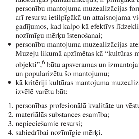
personību mantojuma muzealizācijas for
arī resursu ietilpīgākā un attaisnojama vi
gadījumos, kad kalpo kā efektīvs līdzekli
nozīmīgu mērķu īstenošanai;
personību mantojuma muzealizācijas ater
Muzeju likumā apzīmētas kā “kultūras 
6
objekti”,
būtu apsveramas un izmantojam
un popularizētu šo mantojumu;
kā kritēriji kultūras mantojuma muzealiz
izvēlē varētu būt:
personības profesionālā kvalitāte un vēs
materiālās substances esamība;
nepieciešamie resursi;
sabiedrībai nozīmīgie mērķi.