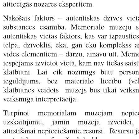
attiecīgās nozares ekspertiem.
Nākošais faktors – autentiskās dzīves viet
substances esamība. Memoriālo muzeju sp
autentiskas vietas faktors, kas var izpaustie
telpa, dzīvoklis, ēka, gan ēku komplekss a
vides elementiem – dārzu, ainavu utt. Mem
iespējams izvietot vietā, kam nav tiešas sais
klātbūtni. Lai cik nozīmīgs būtu perso
ieguldījums, bez materiālo liecību (vē
klātbūtnes veidots muzejs būs tikai veik
veiksmīga interpretācija.
Turpinot memoriālam muzejam nepiec
uzskaitījumu, jāmin muzeja izveidei,
attīstīšanai nepieciešamie resursi. Resursu j