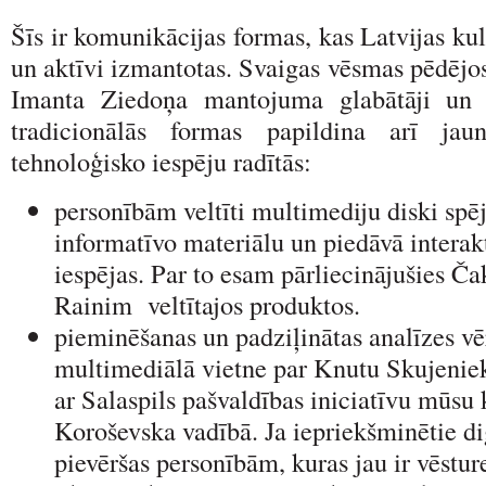
Šīs ir komunikācijas formas, kas Latvijas kul
un aktīvi izmantotas. Svaigas vēsmas pēdējos
Imanta Ziedoņa mantojuma glabātāji un d
tradicionālās formas papildina arī ja
tehnoloģisko iespēju radītās:
personībām veltīti multimediju diski spē
informatīvo materiālu un piedāvā interak
iespējas. Par to esam pārliecinājušies Č
Rainim veltītajos produktos.
pieminēšanas un padziļinātas analīzes vēr
multimediālā vietne par Knutu Skujeniek
ar Salaspils pašvaldības iniciatīvu mūsu
Koroševska vadībā. Ja iepriekšminētie dig
pievēršas personībām, kuras jau ir vēstur