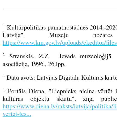
____________________________________
1
Kultūrpolitikas pamatnostādnes 2014.-20
Latvija". Muzeju nozares 
https://www.km.gov.lv/uploads/ckeditor/file
Stranskis. Z.Z. Ievads muzeoloģijā.
2
asociācija, 1996., 26.lpp.
Datu avots: Latvijas Digitālā Kultūras kart
3
Portāls Diena, "Liepnieks aicina vērtēt 
4
kultūras objektu skaitu", ziņa public
https://www.diena.lv/raksts/latvija/politika/l
vertet-ies...