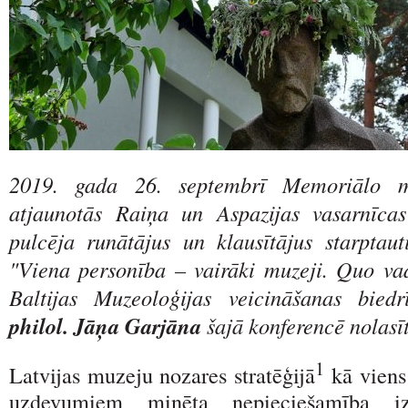
2019. gada 26. septembrī Memoriālo m
atjaunotās Raiņa un Aspazijas vasarnīcas
pulcēja runātājus un klausītājus starptaut
"Viena personība – vairāki muzeji. Quo va
Baltijas Muzeoloģijas veicināšanas bied
philol. Jāņa Garjāna
šajā konferencē nolasīt
1
Latvijas muzeju nozares stratēģijā
kā viens
uzdevumiem minēta nepieciešamība izs