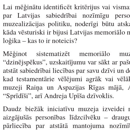
Lai mēģinātu identificēt kritērijus vai visma
par Latvijas sabiedrībai nozīmīgu pers
muzealizācijas politiku, noderīgi būtu atska
kāda vēsturiski ir bijusi Latvijas memoriālo
loģika – kas to ir noteicis?
Mēģinot sistematizēt memoriālo muz
“dzinējspēkus”, uzskaitījumu var sākt ar pa
atstāt sabiedrībai liecības par savu dzīvi un
kad testamentārie vēlējumi agrāk vai vēlāk 
muzeji Raiņa un Aspazijas Rīgas mājā, 
“Sprīdīši”, arī Andreja Upīša dzīvoklis.
Daudz biežāk iniciatīvu muzeja izveidei 
aizgājušās personības līdzcilvēku – drau
pārliecība par atstātā mantojuma nozīm