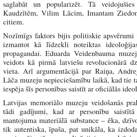
saglabāt un popularizēt. Tā veidojušie
Kaudzītēm, Vilim Lācim, Imantam Ziedo
citiem.
Nozīmīgs faktors bijis politiskie apsvērum
izmantot kā līdzekli noteiktas ideoloģij
propagandai. Eduarda Veidenbauma muzej
veidots kā pirmā latviešu revolucionārā d
vieta. Arī argumentācijā par Raiņa, Andr
Lāča muzeju nepieciešamību laikā, kad tie ta
iespēja šīs personības saistīt ar oficiālās ide
Latvijas memoriālo muzeju veidošanās pra
tādi gadījumi, kad ar personību saistītā
mantojuma materiālā substance – ēka, dzīvok
tik autentiska, īpaša, pat unikāla, ka izdod