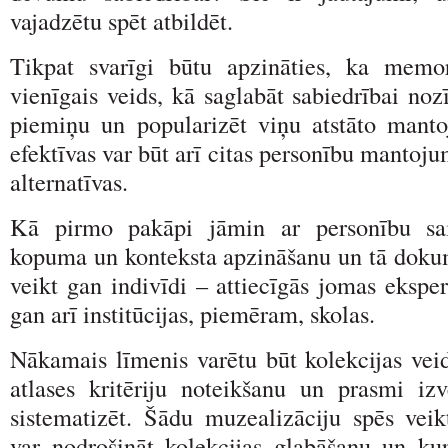
vajadzētu spēt atbildēt.
Tikpat svarīgi būtu apzināties, ka memo
vienīgais veids, kā saglabāt sabiedrībai no
piemiņu un popularizēt viņu atstāto man
efektīvas var būt arī citas personību mantoj
alternatīvas.
Kā pirmo pakāpi jāmin ar personību sai
kopuma un konteksta apzināšanu un tā doku
veikt gan indivīdi – attiecīgās jomas eksper
gan arī institūcijas, piemēram, skolas.
Nākamais līmenis varētu būt kolekcijas veid
atlases kritēriju noteikšanu un prasmi izv
sistematizēt. Šādu muzealizāciju spēs veikt
var nodrošināt kolekcijas glabāšanu un kur