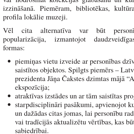
izzināšanā. Piemēram, bibliotēkas, kultūr
profila lokālie muzeji.
Vēl cita alternatīva var būt person
popularizācija, izmantojot daudzveidīg
formas:
piemiņas vietu izveide ar personības dzīv
saistītos objektos. Spilgts piemērs – Latv
prezidenta Jāņa Čakstes dzimtas mājā “A
ekspozīcija;
atraktīvas izstādes un ar tām saistītas p
starpdisciplināri pasākumi, apvienojot ku
un dažādas citas jomas, lai personību r
vai tradīcijās aktualizētu vērtības, kas b
sabiedrībai.