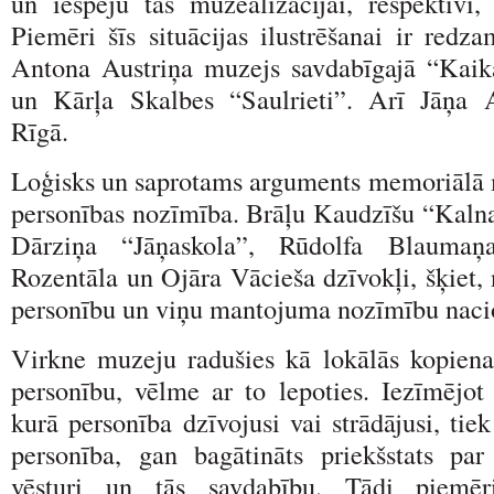
un iespēju tās muzealizācijai, respektīvi,
Piemēri šīs situācijas ilustrēšanai ir redz
Antona Austriņa muzejs savdabīgajā “Kaik
un Kārļa Skalbes “Saulrieti”. Arī Jāņa 
Rīgā.
Loģisks un saprotams arguments memoriālā m
personības nozīmība. Brāļu Kaudzīšu “Kaln
Dārziņa “Jāņaskola”, Rūdolfa Blaumaņ
Rozentāla un Ojāra Vācieša dzīvokļi, šķiet,
personību un viņu mantojuma nozīmību nacio
Virkne muzeju radušies kā lokālās kopien
personību, vēlme ar to lepoties. Iezīmējot 
kurā personība dzīvojusi vai strādājusi, tie
personība, gan bagātināts priekšstats par
vēsturi un tās savdabību. Tādi piem