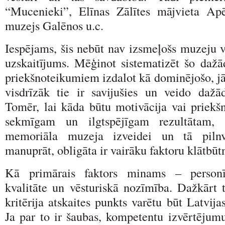
“Mucenieki”, Elīnas Zālītes mājvieta A
muzejs Galēnos u.c.
Iespējams, šis nebūt nav izsmeļošs muzeju 
uzskaitījums. Mēģinot sistematizēt šo da
priekšnoteikumiem izdalot kā dominējošo, jā
visdrīzāk tie ir savijušies un veido dažā
Tomēr, lai kāda būtu motivācija vai priekš
sekmīgam un ilgtspējīgam rezultātam, t.
memoriāla muzeja izveidei un tā pilnvē
manuprāt, obligāta ir vairāku faktoru klātbū
Kā primārais faktors minams – personīb
kvalitāte un vēsturiskā nozīmība. Dažkārt t
kritērija atskaites punkts varētu būt Latvija
Ja par to ir šaubas, kompetentu izvērtējumu