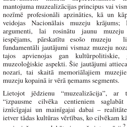
mantojuma muzealizācijas principus vai vism
nozīmē profesionāli apzināties, kā un kā
veidojas Nacionālais muzeju krājums; 
argumenti, lai rosinātu jaunu muzeju
iespējams, pārskatītu esošo muzeju lie
fundamentāli jautājumi vismaz muzeju noza
tajos apvienojas gan kultūrpolitiskie, 
muzeoloģiskie aspekti. Šie jautājumi attiec
nozari, tai skaitā memoriālajiem muzejie
muzeju kopainā ir vērā ņemams segments.
Lietojot jēdzienu “muzealizācija”, ar 
“izpausme cilvēka centieniem saglabāt 
iznīcīgajai un mainīgajai dabai – realitāt
ietver tādas kultūras vērtības, ko cilvēkam k
2