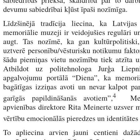
devumu sabiedrībai kļūst īpaši nozīmīga.
Līdzšinējā tradīcija liecina, ka Latvija
memoriālie muzeji ir veidojušies regulāri un
augt. Tas nozīmē, ka gan kultūrpolitiski
uztverē personību/vēsturisku notikumu fakto
šādu piemiņas vietu nozīmību tiek atzīta un
Atbildot uz politehnologa Jurģa Liepni
apgalvojumu portālā “Diena”, ka memori
bagātīgas izziņas avoti un nevar kalpot par
4
garīgās papildināšanās avotiem”,
Memo
apvienības direktore Rita Meinerte uzsver
vērtību emocionālās pieredzes un identitātes
To apliecina arvien jauni centieni dažā