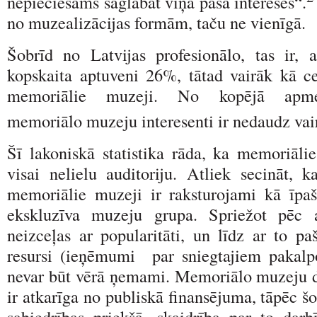
nepieciešams saglabāt viņa paša interesēs“.
no muzealizācijas formām, taču ne vienīgā.
Šobrīd no Latvijas profesionālo, tas ir, 
kopskaita aptuveni 26%, tātad vairāk kā ce
memoriālie muzeji. No kopējā apme
memoriālo muzeju interesenti ir nedaudz vai
Šī lakoniskā statistika rāda, ka memoriālie
visai nelielu auditoriju. Atliek secināt, 
memoriālie muzeji ir raksturojami kā īpaša
ekskluzīva muzeju grupa. Spriežot pēc a
neizceļas ar popularitāti, un līdz ar to pa
resursi (ieņēmumi par sniegtajiem pakal
nevar būt vērā ņemami. Memoriālo muzeju d
ir atkarīga no publiskā finansējuma, tāpēc š
sabiedrības priekšā, skaidrība par to da