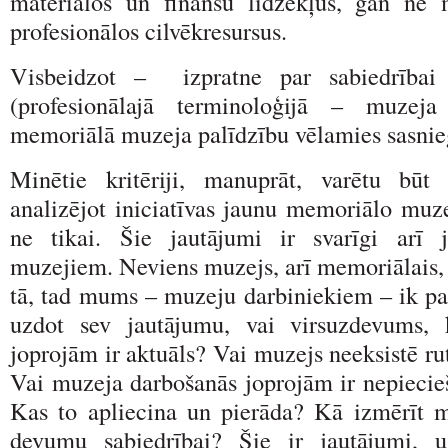
materiālos un finanšu līdzekļus, gan ne
profesionālos cilvēkresursus.
Visbeidzot – izpratne par sabiedrībai
(profesionālajā terminoloģijā – muzeja
memoriālā muzeja palīdzību vēlamies sasnie
Minētie kritēriji, manuprāt, varētu būt 
analizējot iniciatīvas jaunu memoriālo muze
ne tikai. Šie jautājumi ir svarīgi arī j
muzejiem. Neviens muzejs, arī memoriālais, 
tā, tad mums – muzeju darbiniekiem – ik pa
uzdot sev jautājumu, vai virsuzdevums,
joprojām ir aktuāls? Vai muzejs neeksistē rut
Vai muzeja darbošanās joprojām ir nepiecie
Kas to apliecina un pierāda? Kā izmērīt 
devumu sabiedrībai? Šie ir jautājumi,